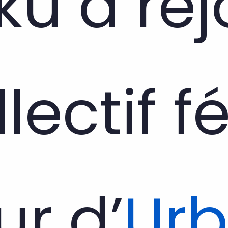
u a rej
llectif 
ur d’
Ur