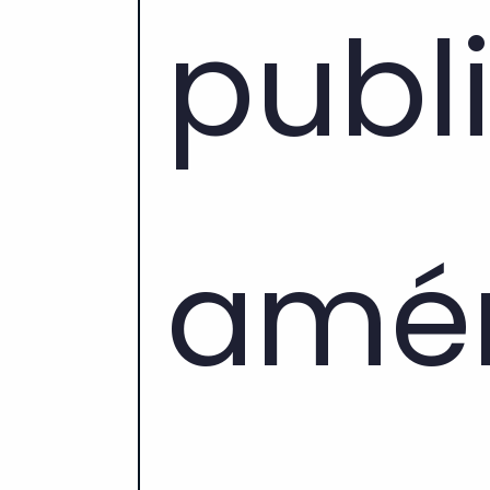
publi
amén