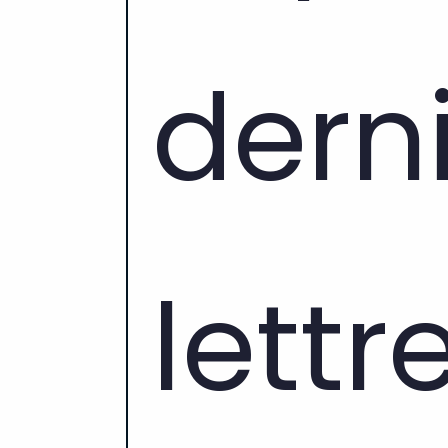
derni
lettr