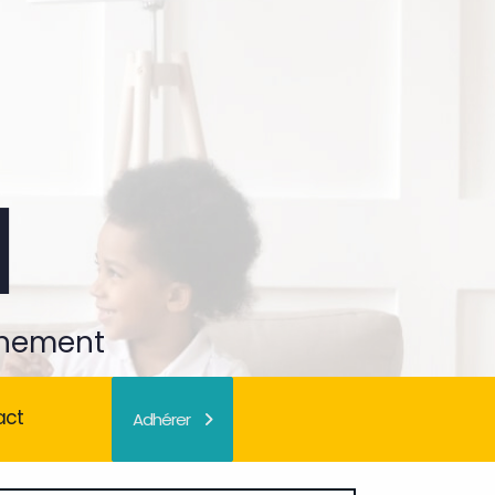
gnement
act
Adhérer