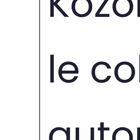
Kozok
le co
auto