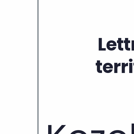
Lett
terr