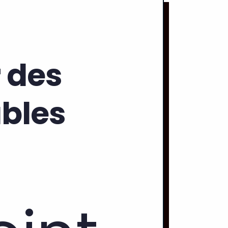
r des
ables