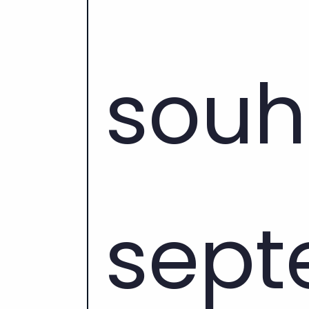
souh
sept