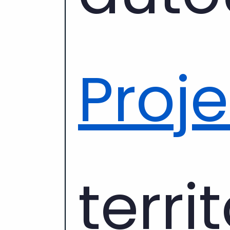
Proje
terri