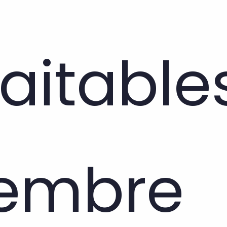
aitables
embre