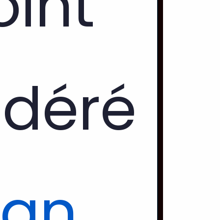
oint
fédéré
ban