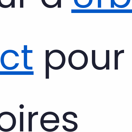
ct
pour
toires