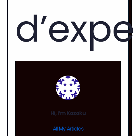
d’expe
Hi, I’m
Kozoku
All My Articles