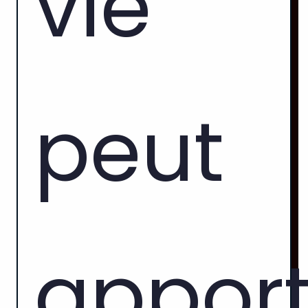
vie
peut
apport