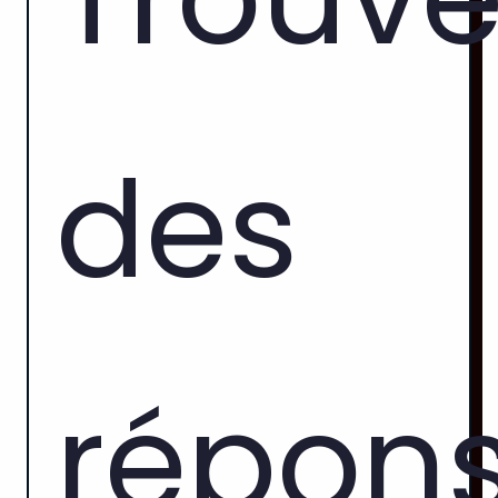
des
répon