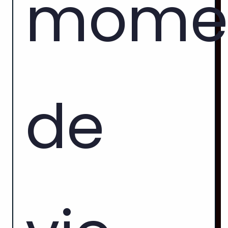
mome
de