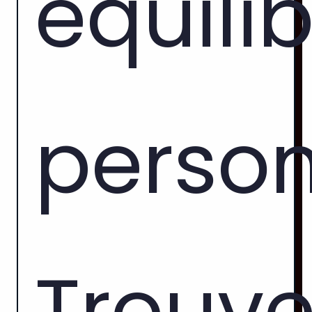
équili
perso
Trouve