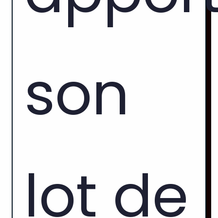
son
lot de