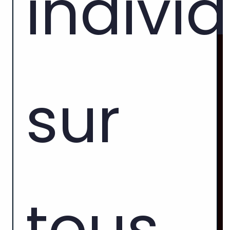
indivi
sur
tous