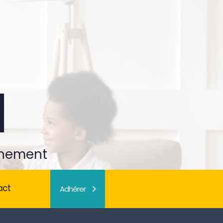
gnement
act
Adhérer